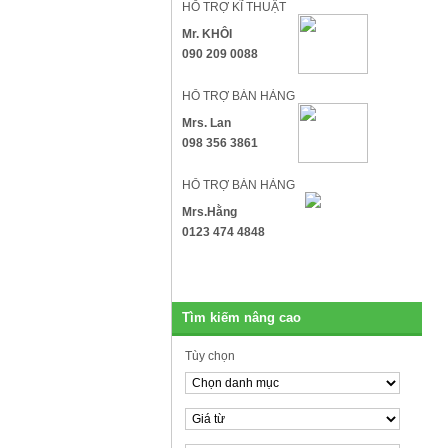
HỖ TRỢ KĨ THUẬT
Mr. KHÔI
090 209 0088
HỖ TRỢ BÁN HÀNG
Mrs. Lan
098 356 3861
HỖ TRỢ BÁN HÀNG
Mrs.Hằng
0123 474 4848
Tìm kiếm nâng cao
Tùy chọn