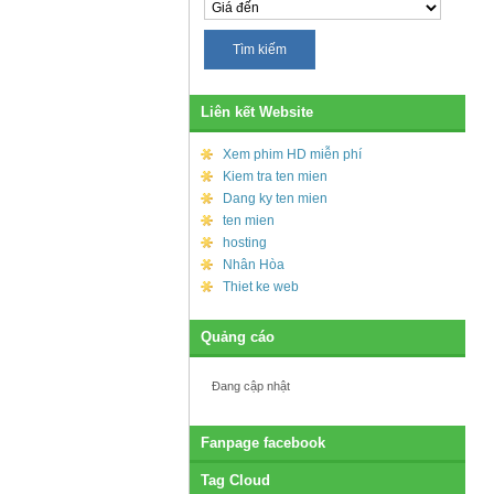
Liên kết Website
Xem phim HD miễn phí
Kiem tra ten mien
Dang ky ten mien
ten mien
hosting
Nhân Hòa
Thiet ke web
Quảng cáo
Đang cập nhật
Fanpage facebook
Tag Cloud