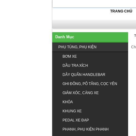
TRANG CHỦ
T
Danh Mục
PHỤ TÙNG, PHỤ KIỆN
Ch
BƠM XE
DẦU TRA XÍCH
DÂY QUẤN HANDLEBAR
GHI ĐÔNG, PÔ TĂNG, CỌC YÊN
GIẢM XÓC, CÀNG XE
KHÓA
KHUNG XE
PEDAL XE ĐẠP
PHANH, PHỤ KIỆN PHANH