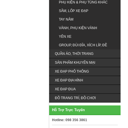
PHỤ KIỆN & PHỤ TÙNG KHÁC
SĂM, LỐP XE ĐẠP
TAY NẮM
VÀNH, PHỤ KIỆN VÀNH
YÊN XE
GROUP, ĐÙI ĐĨA, XÍCH LÍP, ĐỀ
QUẦN ÁO, THỜI TRANG
SẢN PHẨM KHUYẾN MẠI
XE ĐẠP PHỔ THÔNG
XE ĐẠP ĐỊA HÌNH
XE ĐẠP ĐUA
ĐỒ TRANG TRÍ, ĐỒ CHƠI
Hỗ Trợ Trực Tuyến
Hotline: 098 356 3861