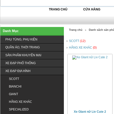
TRANG CHỦ
CỬA HÀNG
Trang chủ
Danh sách sản ph
Danh Mục
PHỤ TÙNG, PHỤ KIỆN
SCOTT
(12)
QUẦN ÁO, THỜI TRANG
HÃNG XE KHÁC
(0)
SẢN PHẨM KHUYẾN MẠI
XE ĐẠP PHỔ THÔNG
XE ĐẠP ĐỊA HÌNH
SCOTT
BIANCHI
GIANT
HÃNG XE KHÁC
SPECIALIZED
Xe GIant nữ Liv Cate 2