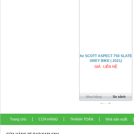
Xe SCOTT ASPECT 750 SLATE
GREY BIKE ( 2021)
GIÁ : LIÊN HỆ
Mua hàng
So sánh
Chi tiết
Trang chủ
CỬA HÀNG
THANH TOÁN
Nhà sản xuất