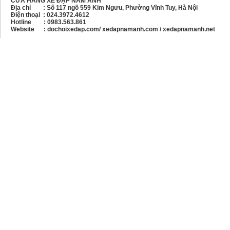
CỬA HÀNG XE ĐẠP NAM ANH
Địa chỉ : Số 117 ngõ 559 Kim Ngưu, Phường Vĩnh Tuy, Hà Nội
Điện thoại :
024.3972.4612
Hotline : 0983.563.861
Website : dochoixedap.com/ xedapnamanh.com / xedapnamanh.net