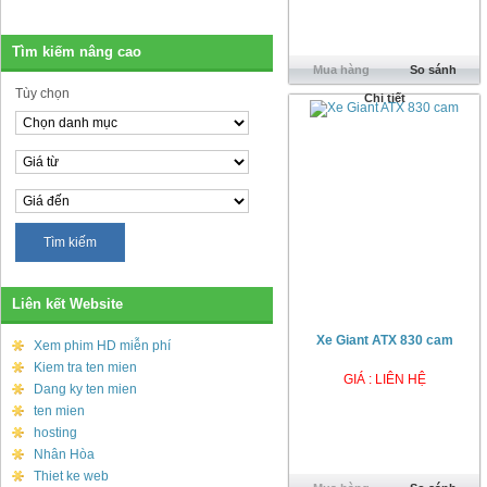
Tìm kiếm nâng cao
Mua hàng
So sánh
Tùy chọn
Chi tiết
Liên kết Website
Xe Giant ATX 830 cam
Xem phim HD miễn phí
Kiem tra ten mien
GIÁ : LIÊN HỆ
Dang ky ten mien
ten mien
hosting
Nhân Hòa
Thiet ke web