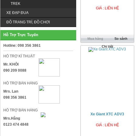
TREK
GIÁ : LIÊN HỆ
XE ĐẠP ĐUA
ĐỒ TRANG TRÍ, ĐỒ CHƠI
Hỗ Trợ Trực Tuyến
Mua hàng
So sánh
Hotline: 098 356 3861
Chi tiết
HỖ TRỢ KĨ THUẬT
Mr. KHÔI
090 209 0088
HỖ TRỢ BÁN HÀNG
Mrs. Lan
098 356 3861
HỖ TRỢ BÁN HÀNG
Xe Giant XTC ADV3
Mrs.Hằng
0123 474 4848
GIÁ : LIÊN HỆ