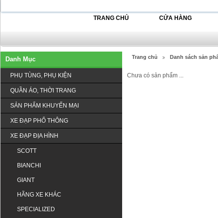
TRANG CHỦ
CỬA HÀNG
Trang chủ
Danh sách sản ph
Danh Mục
PHỤ TÙNG, PHỤ KIỆN
Chưa có sản phẩm ...
QUẦN ÁO, THỜI TRANG
SẢN PHẨM KHUYẾN MẠI
XE ĐẠP PHỔ THÔNG
XE ĐẠP ĐỊA HÌNH
SCOTT
BIANCHI
GIANT
HÃNG XE KHÁC
SPECIALIZED