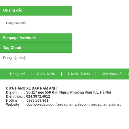
Quảng cáo
Đang cập nhật
Fanpage facebook
Tag Cloud
Đang cập nhật
Trang chủ
CỬA HÀNG
THANH TOÁN
Nhà sản xuất
CỬA HÀNG XE ĐẠP NAM ANH
Địa chỉ : Số 117 ngõ 559 Kim Ngưu, Phường Vĩnh Tuy, Hà Nội
Điện thoại :
024.3972.4612
Hotline : 0983.563.861
Website : dochoixedap.com/ xedapnamanh.com / xedapnamanh.net