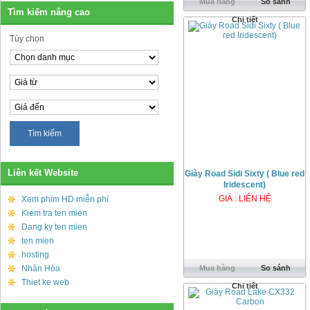
Mua hàng
So sánh
Tìm kiếm nâng cao
Chi tiết
Tùy chọn
Liên kết Website
Giày Road Sidi Sixty ( Blue red
Iridescent)
GIÁ : LIÊN HỆ
Xem phim HD miễn phí
Kiem tra ten mien
Dang ky ten mien
ten mien
hosting
Nhân Hòa
Mua hàng
So sánh
Thiet ke web
Chi tiết