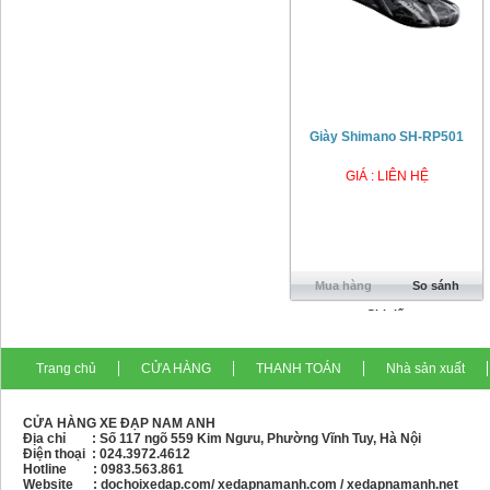
Giày Shimano SH-RP501
GIÁ : LIÊN HỆ
Mua hàng
So sánh
Chi tiết
Trang chủ
CỬA HÀNG
THANH TOÁN
Nhà sản xuất
CỬA HÀNG XE ĐẠP NAM ANH
Địa chỉ : Số 117 ngõ 559 Kim Ngưu, Phường Vĩnh Tuy, Hà Nội
Điện thoại :
024.3972.4612
Hotline : 0983.563.861
Website : dochoixedap.com/ xedapnamanh.com / xedapnamanh.net