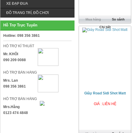
XE ĐẠP ĐUA
ĐỒ TRANG TRÍ, ĐỒ CHƠI
Mua hàng
So sánh
Hỗ Trợ Trực Tuyến
Chi tiết
Hotline: 098 356 3861
HỖ TRỢ KĨ THUẬT
Mr. KHÔI
090 209 0088
HỖ TRỢ BÁN HÀNG
Mrs. Lan
098 356 3861
Giày Road Sidi Shot Matt
HỖ TRỢ BÁN HÀNG
GIÁ : LIÊN HỆ
Mrs.Hằng
0123 474 4848