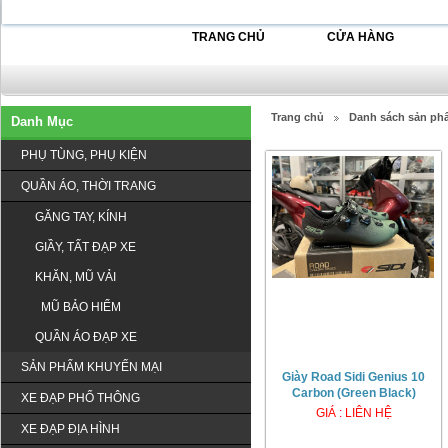
TRANG CHỦ
CỬA HÀNG
Trang chủ
Danh sách sản ph
Danh Mục
PHỤ TÙNG, PHỤ KIỆN
QUẦN ÁO, THỜI TRANG
GĂNG TAY, KÍNH
GIẦY, TẤT ĐẠP XE
KHĂN, MŨ VẢI
MŨ BẢO HIỂM
QUẦN ÁO ĐẠP XE
SẢN PHẨM KHUYẾN MẠI
Giày Road Sidi Genius 10
Carbon (Green Black)
XE ĐẠP PHỔ THÔNG
GIÁ : LIÊN HỆ
XE ĐẠP ĐỊA HÌNH