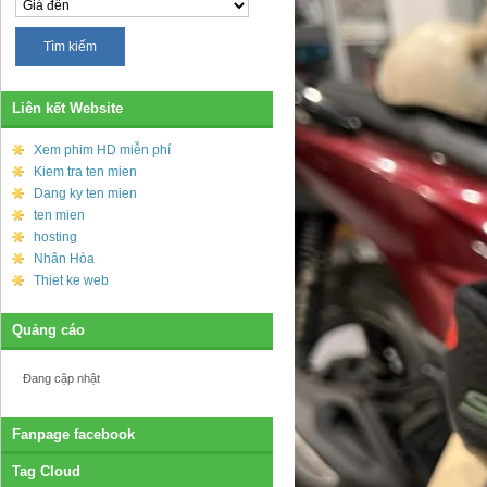
Liên kết Website
Xem phim HD miễn phí
Kiem tra ten mien
Dang ky ten mien
ten mien
hosting
Nhân Hòa
Thiet ke web
Quảng cáo
Đang cập nhật
Fanpage facebook
Tag Cloud