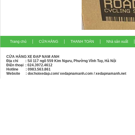
Trang chủ
CỬA HÀNG
THANH TOÁN
Nhà sản xuất
CỬA HÀNG XE ĐẠP NAM ANH
Địa chỉ : Số 117 ngõ 559 Kim Ngưu, Phường Vĩnh Tuy, Hà Nội
Điện thoại :
024.3972.4612
Hotline : 0983.563.861
Website : dochoixedap.com/ xedapnamanh.com / xedapnamanh.net