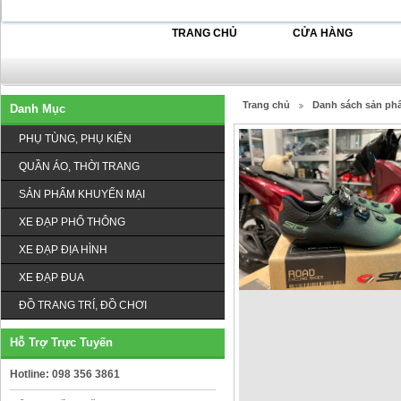
TRANG CHỦ
CỬA HÀNG
Trang chủ
Danh sách sản ph
Danh Mục
PHỤ TÙNG, PHỤ KIỆN
QUẦN ÁO, THỜI TRANG
SẢN PHẨM KHUYẾN MẠI
XE ĐẠP PHỔ THÔNG
XE ĐẠP ĐỊA HÌNH
XE ĐẠP ĐUA
ĐỒ TRANG TRÍ, ĐỒ CHƠI
Hỗ Trợ Trực Tuyến
Hotline: 098 356 3861