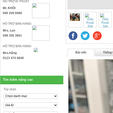
HỖ TRỢ KĨ THUẬT
Mr. KHÔI
090 209 0088
HỖ TRỢ BÁN HÀNG
Mrs. Lan
098 356 3861
HỖ TRỢ BÁN HÀNG
Bài viết
Thông 
Mrs.Hằng
0123 474 4848
Tìm kiếm nâng cao
Tùy chọn