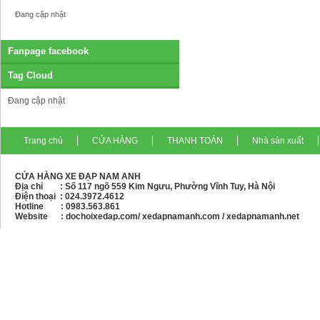
Đang cập nhật
Fanpage facebook
Tag Cloud
Đang cập nhật
Trang chủ
CỬA HÀNG
THANH TOÁN
Nhà sản xuất
CỬA HÀNG XE ĐẠP NAM ANH
Địa chỉ : Số 117 ngõ 559 Kim Ngưu, Phường Vĩnh Tuy, Hà Nội
Điện thoại :
024.3972.4612
Hotline : 0983.563.861
Website : dochoixedap.com/ xedapnamanh.com / xedapnamanh.net