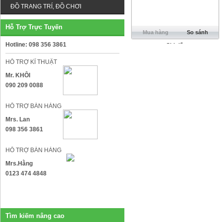
ĐỒ TRANG TRÍ, ĐỒ CHƠI
Hỗ Trợ Trực Tuyến
Mua hàng
So sánh
Hotline: 098 356 3861
Chi tiết
HỖ TRỢ KĨ THUẬT
Mr. KHÔI
090 209 0088
HỖ TRỢ BÁN HÀNG
Mrs. Lan
098 356 3861
HỖ TRỢ BÁN HÀNG
Mrs.Hằng
0123 474 4848
Tìm kiếm nâng cao