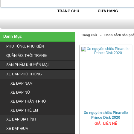
TRANG CHỦ
CỬA HÀNG
Trang chủ
Danh sách sản ph
Danh Mục
PHỤ TÙNG, PHỤ KIỆN
QUẦN ÁO, THỜI TRANG
SẢN PHẨM KHUYẾN MẠI
XE ĐẠP PHỔ THÔNG
XE ĐẠP NAM
XE ĐẠP NỮ
XE ĐẠP THÀNH PHỐ
XE ĐẠP TRẺ EM
Xe nguyên chiếc Pinarello
Prince Disk 2020
XE ĐẠP ĐỊA HÌNH
GIÁ : LIÊN HỆ
XE ĐẠP ĐUA