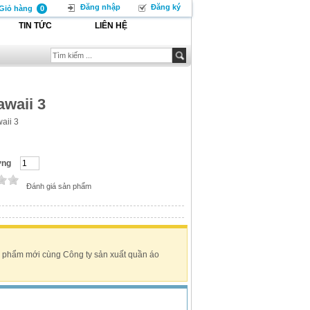
Đăng nhập
Đăng ký
Giỏ hàng
0
TIN TỨC
LIÊN HỆ
waii 3
aii 3
ợng
Đánh giá sản phẩm
 phẩm mới cùng Công ty sản xuất quần áo