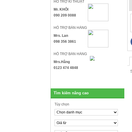
HỖ TRỢ KĨ THUẬT
Mr. KHÔI
090 209 0088
HỖ TRỢ BÁN HÀNG
Mrs. Lan
098 356 3861
HỖ TRỢ BÁN HÀNG
Mrs.Hằng
0123 474 4848
Tìm kiếm nâng cao
Tùy chọn