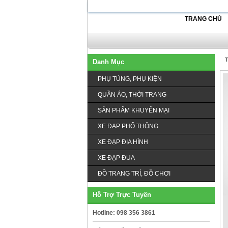
TRANG CHỦ
T
Danh Mục
PHỤ TÙNG, PHỤ KIỆN
QUẦN ÁO, THỜI TRANG
SẢN PHẨM KHUYẾN MẠI
XE ĐẠP PHỔ THÔNG
XE ĐẠP ĐỊA HÌNH
XE ĐẠP ĐUA
ĐỒ TRANG TRÍ, ĐỒ CHƠI
Hỗ Trợ Trực Tuyến
Hotline: 098 356 3861