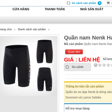
So sánh sản phẩm
0
CỬA HÀNG
THANH TOÁN
NHÀ SẢN XUẤT
rang chủ
Danh sách sản phẩm
Quần nam Nenk Ha
Mã sản phẩm
Quần nam Nenk Haw
Quan tâm
GIÁ : LIÊN HỆ
Số lư
So sánh
Thông tin tóm tắt sản phẩm
Quần áo xe đạp Nenk là dòng sản
Soomom và Lance Sobike
Hỗ trợ mua hàng