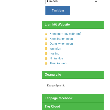
Liên kết Website
Xem phim HD miễn phí
Kiem tra ten mien
Dang ky ten mien
ten mien
hosting
Nhân Hòa
Thiet ke web
Quảng cáo
Đang cập nhật
Fanpage facebook
Tag Cloud