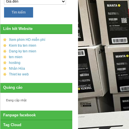
Liên kết Website
Xem phim HD miễn phí
Kiem tra ten mien
Dang ky ten mien
ten mien
hosting
Nhân Hòa
Thiet ke web
Quảng cáo
Đang cập nhật
Fanpage facebook
Tag Cloud