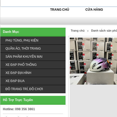
TRANG CHỦ
CỬA HÀNG
Trang chủ
Danh sách sản ph
Danh Mục
PHỤ TÙNG, PHỤ KIỆN
QUẦN ÁO, THỜI TRANG
SẢN PHẨM KHUYẾN MẠI
XE ĐẠP PHỔ THÔNG
XE ĐẠP ĐỊA HÌNH
XE ĐẠP ĐUA
ĐỒ TRANG TRÍ, ĐỒ CHƠI
Hỗ Trợ Trực Tuyến
Hotline: 098 356 3861