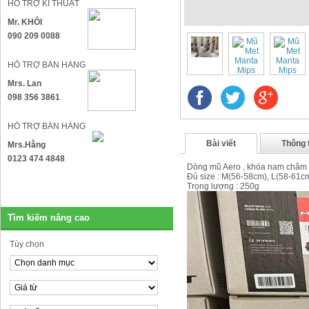
HỖ TRỢ KĨ THUẬT
Mr. KHÔI
090 209 0088
HỖ TRỢ BÁN HÀNG
Mrs. Lan
098 356 3861
HỖ TRỢ BÁN HÀNG
Bài viết
Thông 
Mrs.Hằng
0123 474 4848
Dòng mũ Aero , khóa nam châm
Đủ size : M(56-58cm), L(58-61c
Trọng lượng : 250g
Tìm kiếm nâng cao
Tùy chọn