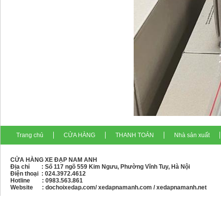
Trang chủ
CỬA HÀNG
THANH TOÁN
Nhà sản xuất
CỬA HÀNG XE ĐẠP NAM ANH
Địa chỉ : Số 117 ngõ 559 Kim Ngưu, Phường Vĩnh Tuy, Hà Nội
Điện thoại :
024.3972.4612
Hotline : 0983.563.861
Website : dochoixedap.com/ xedapnamanh.com / xedapnamanh.net